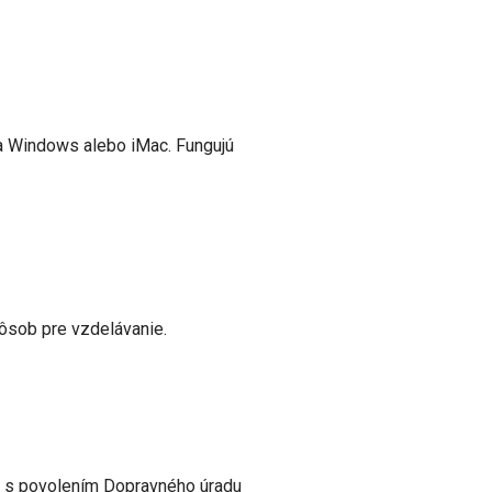
 na Windows alebo iMac. Fungujú
pôsob pre vzdelávanie.
h s povolením Dopravného úradu