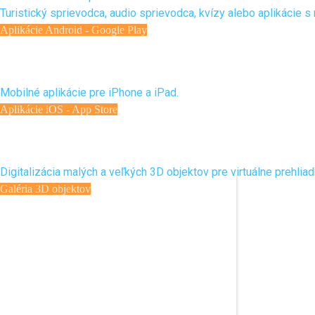
Turistický sprievodca, audio sprievodca, kvízy alebo aplikácie s 
Aplikácie Android - Google Play
Mobilné aplikácie pre iOS
Mobilné aplikácie pre iPhone a iPad.
Aplikácie iOS - App Store
Digitalizácia 3D objektov
Digitalizácia malých a veľkých 3D objektov pre virtuálne prehliad
Virtuálne prehliadky
Galéria 3D objektov
Nadštandardné virtuálne prehliadky vysokej kvality