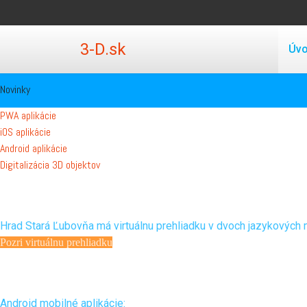
3-D.sk
Úv
Novinky
PWA aplikácie
iOS aplikácie
Android aplikácie
Digitalizácia 3D objektov
Virtuálne prehliadky
Hrad Stará Ľubovňa má virtuálnu prehliadku v dvoch jazykových m
Pozri virtuálnu prehliadku
Mobilné aplikácie
Android mobilné aplikácie: