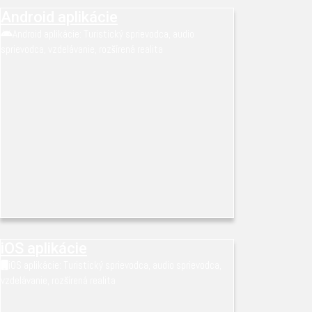
Android aplikácie
Android aplikácie: Turistický sprievodca, audio
sprievodca, vzdelávanie, rozšírená realita
iOS aplikácie
iOS aplikácie: Turistický sprievodca, audio sprievodca,
vzdelávanie, rozšírená realita