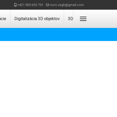
+421 905 655 791
noro.vegh@gmail.com
ácie
Digitalizácia 3D objektov
3D