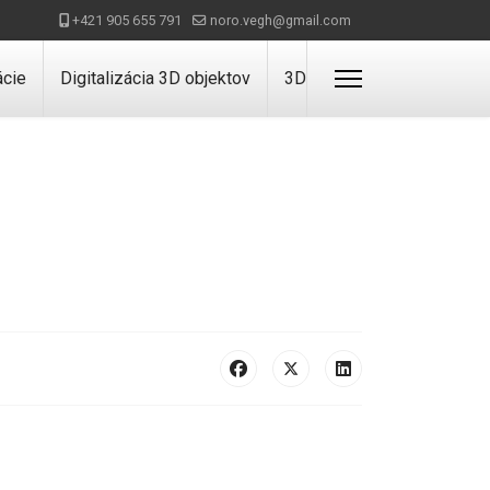
+421 905 655 791
noro.vegh@gmail.com
ácie
Digitalizácia 3D objektov
3D