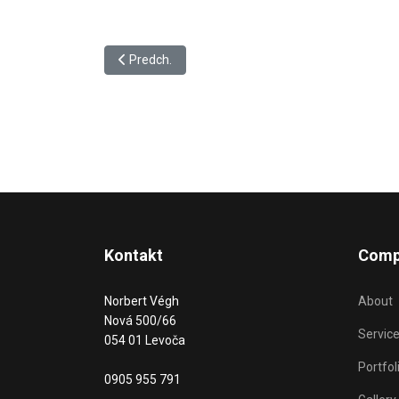
Predchádzajúci článok: PWA aplikácie
Predch.
Kontakt
Comp
Norbert Végh
About
Nová 500/66
Servic
054 01 Levoča
Portfol
0905 955 791