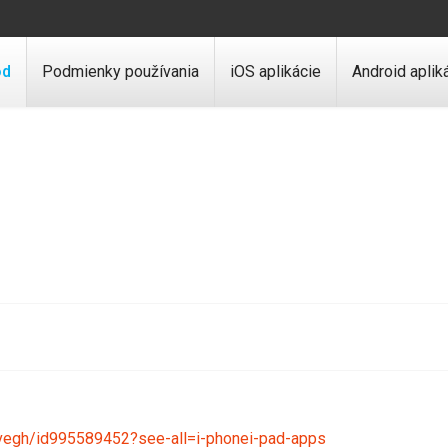
od
Podmienky používania
iOS aplikácie
Android aplik
-vegh/id995589452?see-all=i-phonei-pad-apps