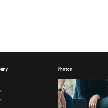
any
Photos
es
io